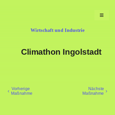
Zum
Inhalt
Toggle
springen
Navigat
Wirtschaft und Industrie
Aufgaben
Climathon Ingolstadt
Fortschritt
Machen
Service
Neues