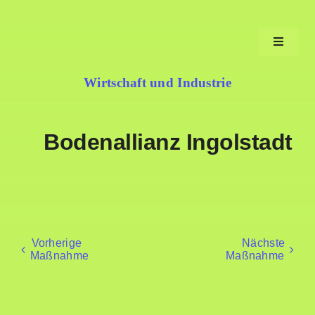
Zum
Inhalt
Toggle
springen
Navigat
Wirtschaft und Industrie
Aufgaben
Bodenallianz Ingolstadt
Fortschritt
Machen
Service
Neues