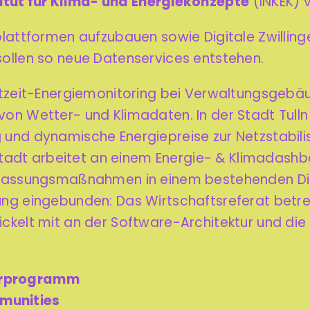
titut für Klima- und Energiekonzepte
(INKEK) v
lattformen aufzubauen sowie Digitale Zwilling
sollen so neue Datenservices entstehen.
htzeit-Energiemonitoring bei Verwaltungsgebä
on Wetter- und Klimadaten. In der Stadt Tulln 
und dynamische Energiepreise zur Netzstabili
olstadt arbeitet an einem Energie- & Klimadas
npassungsmaßnahmen in einem bestehenden Digi
ng eingebunden: Das Wirtschaftsreferat betre
kelt mit an der Software-Architektur und die 
erprogramm
munities