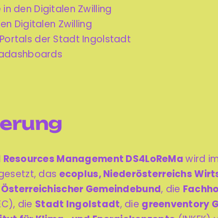
n den Digitalen Zwilling
en Digitalen Zwilling
ortals der Stadt Ingolstadt
imadashboards
derung
al Resources Management DS4LoReMa
wird i
gesetzt, das
ecoplus, Niederösterreichs Wi
r
Österreichischer Gemeindebund
,
die
Fachho
C), die
Stadt Ingolstadt
, die
greenventory 