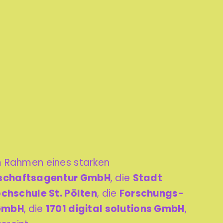
m Rahmen eines starken
rtschaftsagentur GmbH
, die
Stadt
chschule St. Pölten
, die
Forschungs-
GmbH
,
die
1
701 digital solutions GmbH
,