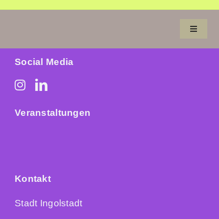
Zum
Inhalt
Toggle
springen
Navigat
Social Media
Aufgaben
Fortschritt
Veranstaltungen
Machen
Service
Kontakt
Neues
Stadt Ingolstadt