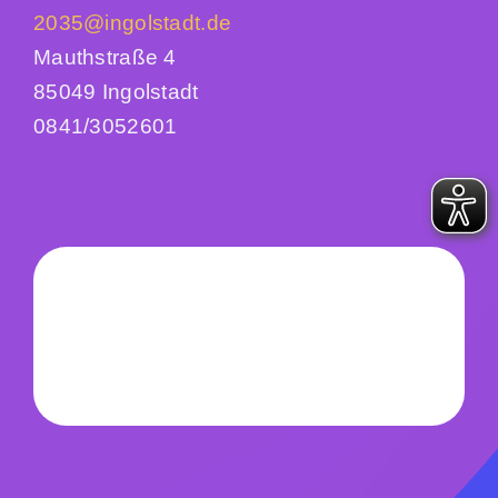
2035@ingolstadt.de
Mauthstraße 4
85049 Ingolstadt
0841/3052601