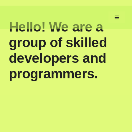
Zum
Inhalt
Toggle
Hello! We are a
springen
Navigat
group of skilled
Aufgaben
developers and
Fortschritt
programmers.
Machen
Service
Neues