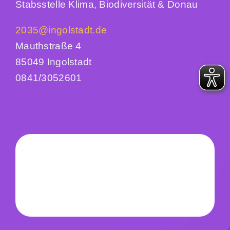
Stabsstelle Klima, Biodiversität & Donau
2035@ingolstadt.de
Mauthstraße 4
85049 Ingolstadt
0841/3052601