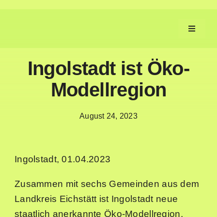
Zum
Inhalt
Toggle
springen
Navigat
Ingolstadt ist Öko-
Aufgaben
Modellregion
Fortschritt
August 24, 2023
Machen
Ingolstadt, 01.04.2023
Service
Zusammen mit sechs Gemeinden aus dem
Neues
Landkreis Eichstätt ist Ingolstadt neue
staatlich anerkannte Öko-Modellregion.