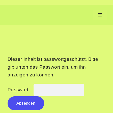
Zum
Inhalt
Toggle
springen
Navigat
Aufgaben
Fortschritt
Dieser Inhalt ist passwortgeschützt. Bitte
gib unten das Passwort ein, um ihn
Machen
anzeigen zu können.
Service
Passwort:
Neues