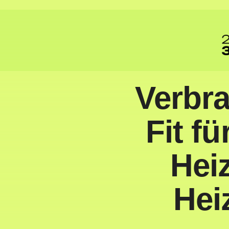
Zum
Inhalt
springen
Verbra
Fit f
Hei
Hei