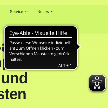
Service
Neues
Bayern:
mpe? –
 und
sten