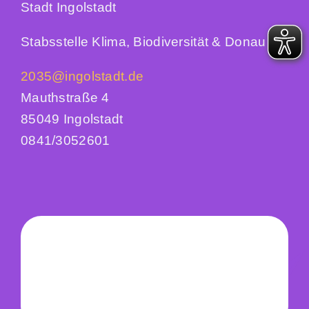
Stadt Ingolstadt
Stabsstelle Klima, Biodiversität & Donau
2035@ingolstadt.de
Mauthstraße 4
85049 Ingolstadt
0841/3052601