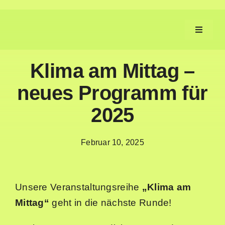
Zum
Inhalt
Toggle
springen
Navigat
Klima am Mittag –
Aufgaben
neues Programm für
Fortschritt
2025
Machen
Februar 10, 2025
Service
Unsere Veranstaltungsreihe
„Klima am
Neues
Mittag“
geht in die nächste Runde!