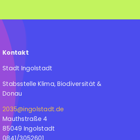
Kontakt
Stadt Ingolstadt
Stabsstelle Klima, Biodiversität &
Donau
2035@ingolstadt.de
Mauthstraße 4
85049 Ingolstadt
0841/3052601