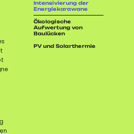
Intensivierung der
Energiekarawane
Ökologische
Aufwertung von
Baulücken
es
PV und Solarthermie
t
pt
gne
t
ng
nen