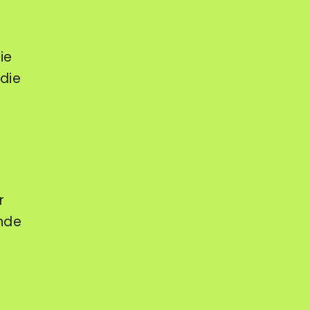
ie
 die
r
nde