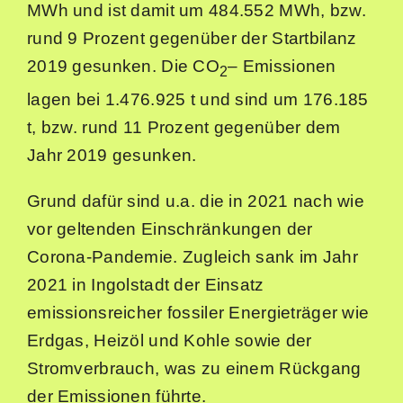
MWh und ist damit um 484.552 MWh, bzw.
Sommer in der Stadt
rund 9 Prozent gegenüber der Startbilanz
Suche
2019 gesunken. Die CO
– Emissionen
2
nach:
lagen bei 1.476.925 t und sind um 176.185
t, bzw. rund 11 Prozent gegenüber dem
Jahr 2019 gesunken.
Grund dafür sind u.a. die in 2021 nach wie
vor geltenden Einschränkungen der
Corona-Pandemie. Zugleich sank im Jahr
2021 in Ingolstadt der Einsatz
emissionsreicher fossiler Energieträger wie
Erdgas, Heizöl und Kohle sowie der
Stromverbrauch, was zu einem Rückgang
der Emissionen führte.